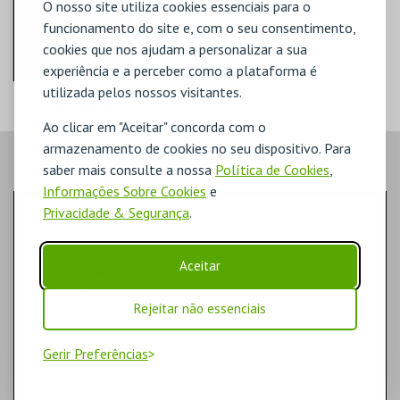
O nosso site utiliza cookies essenciais para o
funcionamento do site e, com o seu consentimento,
COMPRAR
COMPRAR
cookies que nos ajudam a personalizar a sua
experiência e a perceber como a plataforma é
utilizada pelos nossos visitantes.
SANTO ANTÓNIO, O
CASAMENTEIRO DE
LISBOA
Ao clicar em "Aceitar" concorda com o
armazenamento de cookies no seu dispositivo. Para
CINE-TEATRO DE
saber mais consulte a nossa
Política de Cookies
,
ALCOBAÇA
LOCALIZAÇÃO
Informações Sobre Cookies
e
MAIS INFO
Privacidade & Segurança
.
MORADA
Paços do Concelho - Praça São João de Deus
COMPRAR
2461-501 Alcobaça
Aceitar
COORDENADAS GPS
N: 39º33'08"
W: 08º58'16"
Rejeitar não essenciais
Gerir Preferências