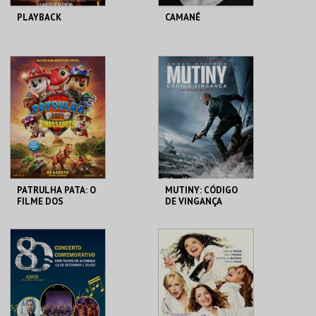
PLAYBACK
CAMANÉ
CINE-TEATRO DE
CINE-TEATRO DE
ALCOBAÇA
ALCOBAÇA
MAIS INFO
MAIS INFO
COMPRAR
COMPRAR
PATRULHA PATA: O
MUTINY: CÓDIGO
FILME DOS
DE VINGANÇA
DINOSSAUROS
CINE-TEATRO DE
CINE-TEATRO DE
ALCOBAÇA
ALCOBAÇA
MAIS INFO
MAIS INFO
COMPRAR
COMPRAR