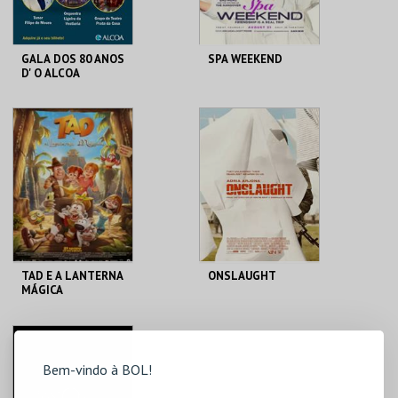
GALA DOS 80 ANOS
SPA WEEKEND
D' O ALCOA
CINE-TEATRO DE
CINE-TEATRO DE
ALCOBAÇA
ALCOBAÇA
MAIS INFO
MAIS INFO
COMPRAR
COMPRAR
TAD E A LANTERNA
ONSLAUGHT
MÁGICA
CINE-TEATRO DE
CINE-TEATRO DE
ALCOBAÇA
ALCOBAÇA
Bem-vindo à BOL!
MAIS INFO
MAIS INFO