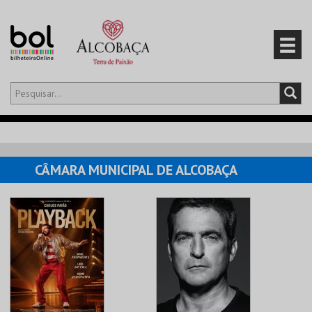
Olá,
iniciar sessão
PT
0
CARRINHO
CÂMARA MUNICIPAL DE ALCOBAÇA
EVENTOS
CARTÕES
PRODUTOS