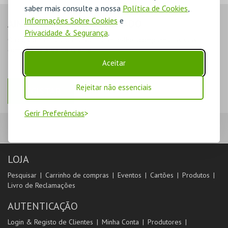
saber mais consulte a nossa
Política de Cookies
,
Informações Sobre Cookies
e
AINDA NÃO ESTOU REGISTADO
Privacidade & Segurança
.
O registo na plataforma BOL permite-lhe acompanhar as suas
compras na área de cliente.
Aceitar
Rejeitar não essenciais
REGISTAR
Gerir Preferências
LOJA
Pesquisar
Carrinho de compras
Eventos
Cartões
Produtos
Livro de Reclamações
AUTENTICAÇÃO
Login & Registo de Clientes
Minha Conta
Produtores