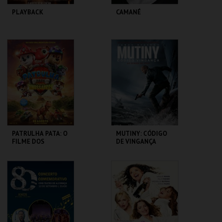
PLAYBACK
CAMANÉ
CINE-TEATRO DE
CINE-TEATRO DE
ALCOBAÇA
ALCOBAÇA
MAIS INFO
MAIS INFO
COMPRAR
COMPRAR
PATRULHA PATA: O
MUTINY: CÓDIGO
FILME DOS
DE VINGANÇA
DINOSSAUROS
CINE-TEATRO DE
CINE-TEATRO DE
ALCOBAÇA
ALCOBAÇA
MAIS INFO
MAIS INFO
COMPRAR
COMPRAR