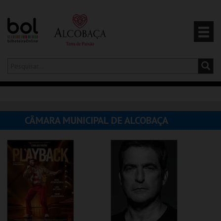
Olá,
iniciar sessão
PT
0
CARRINHO
CÂMARA MUNICIPAL DE ALCOBAÇA
EVENTOS
CARTÕES
PRODUTOS