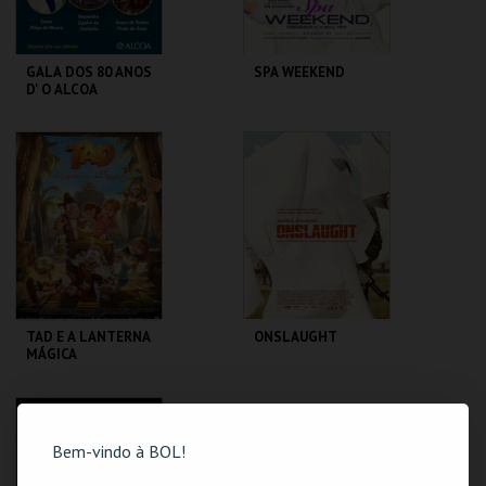
GALA DOS 80 ANOS
SPA WEEKEND
D' O ALCOA
CINE-TEATRO DE
CINE-TEATRO DE
ALCOBAÇA
ALCOBAÇA
MAIS INFO
MAIS INFO
COMPRAR
COMPRAR
TAD E A LANTERNA
ONSLAUGHT
MÁGICA
CINE-TEATRO DE
CINE-TEATRO DE
ALCOBAÇA
ALCOBAÇA
Bem-vindo à BOL!
MAIS INFO
MAIS INFO