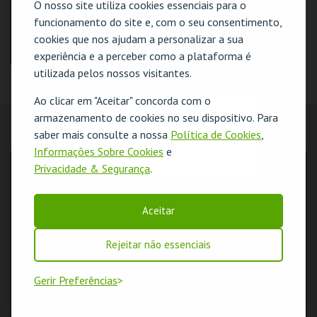
O nosso site utiliza cookies essenciais para o
funcionamento do site e, com o seu consentimento,
COMPRAR
COMPRAR
cookies que nos ajudam a personalizar a sua
experiência e a perceber como a plataforma é
utilizada pelos nossos visitantes.
SANTO ANTÓNIO, O
CASAMENTEIRO DE
LISBOA
Ao clicar em "Aceitar" concorda com o
O evento escolhido não está disponível
armazenamento de cookies no seu dispositivo. Para
CINE-TEATRO DE
saber mais consulte a nossa
Política de Cookies
,
ALCOBAÇA
LOCALIZAÇÃO
OK
Informações Sobre Cookies
e
MAIS INFO
Privacidade & Segurança
.
MORADA
Paços do Concelho - Praça São João de Deus
COMPRAR
2461-501 Alcobaça
Aceitar
COORDENADAS GPS
N: 39º33'08"
W: 08º58'16"
Rejeitar não essenciais
Gerir Preferências